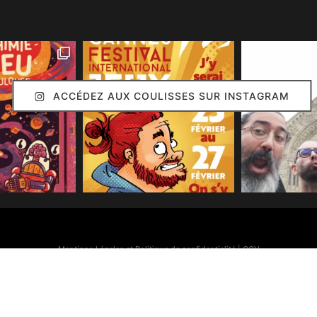
ACCÉDEZ AUX COULISSES SUR INSTAGRAM
Mentions Légales et Politique de confidentialité
|
CGV
Simon Caruso
© 2020. Réalisation :
Arion Communication
Toutes les images présentes sur ce site (sauf mention contraire) sont © Simon Caruso
70% des bonnes idées présentes sur ce site sont © Émilie Caruso.