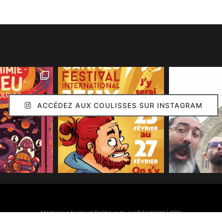
ACCÉDEZ AUX COULISSES SUR INSTAGRAM
Mentions Légales et Politique de confidentialité
|
CGV
Simon Caruso
© 2020. Réalisation :
Arion Communication