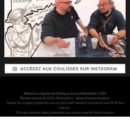
ACCÉDEZ AUX COULISSES SUR INSTAGRAM
Mentions Légales et Politique de confidentialité
|
CGV
Simon Caruso
© 2020. Réalisation :
Arion Communication
Toutes les images présentes sur ce site (sauf mention contraire) sont © Simon
Caruso.
70% des bonnes idées présentes sur ce site sont © Émilie Caruso.