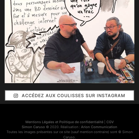
ACCÉDEZ AUX COULISSES SUR INSTAGRAM
Mentions Légales et Politique de confidentialité
|
CGV
Simon Caruso
© 2020. Réalisation :
Arion Communication
Toutes les images présentes sur ce site (sauf mention contraire) sont © Simon
Caruso.