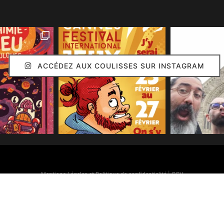
ACCÉDEZ AUX COULISSES SUR INSTAGRAM
Mentions Légales et Politique de confidentialité
|
CGV
Simon Caruso
© 2020. Réalisation :
Arion Communication
Toutes les images présentes sur ce site (sauf mention contraire) sont © Simon Caruso
70% des bonnes idées présentes sur ce site sont © Émilie Caruso.