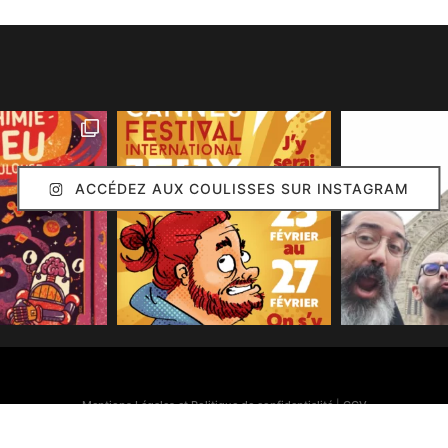
ACCÉDEZ AUX COULISSES SUR INSTAGRAM
Mentions Légales et Politique de confidentialité
|
CGV
Simon Caruso
© 2020. Réalisation :
Arion Communication
Toutes les images présentes sur ce site (sauf mention contraire) sont © Simon Caruso