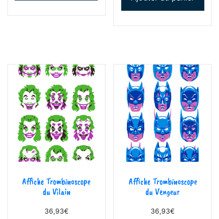
Affiche Trombinoscope
Affiche Trombinoscope
du Vilain
du Vengeur
36,93
€
36,93
€