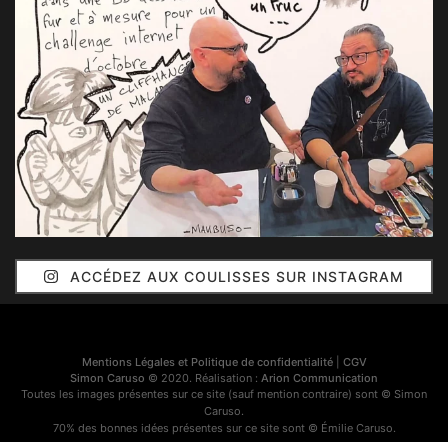
ACCÉDEZ AUX COULISSES SUR INSTAGRAM
Mentions Légales et Politique de confidentialité
|
CGV
Simon Caruso
© 2020. Réalisation :
Arion Communication
Toutes les images présentes sur ce site (sauf mention contraire) sont © Simon
Caruso.
70% des bonnes idées présentes sur ce site sont © Émilie Caruso.