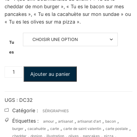
cheddar de mon burger », « Tu es le bacon sur mes
pancakes », « Tu es la cacahuète sur mon sundae » ou
« Tu es les olives sur ma pizza ».
Tu
es
Ajouter au panier
UGS :
DC32
Catégorie :
SÉRIGRAPHIES
Étiquettes :
,
,
,
,
amour
artisanat
artisanat d'art
bacon
,
,
,
,
,
burger
cacahuète
carte
carte de saint valentin
carte postale
,
,
,
,
,
,
cheddar
donjon
illustration
olives
pancakes
pizza