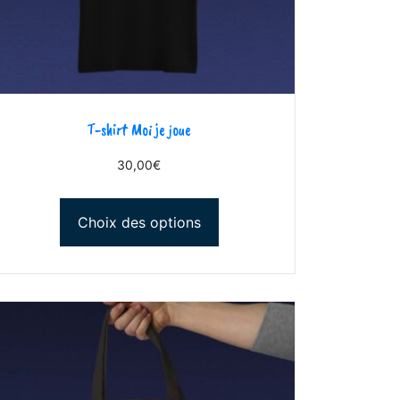
T-shirt Moi je joue
30,00
€
Choix des options