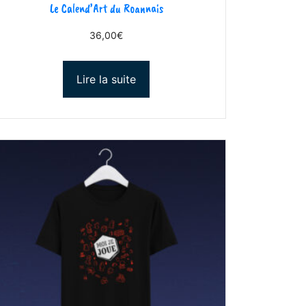
Le Calend’Art du Roannais
36,00
€
Lire la suite