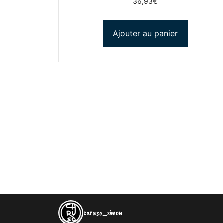
36,93
€
Ajouter au panier
caruso_simon