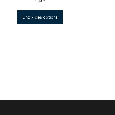
21,60
€
Choix des options