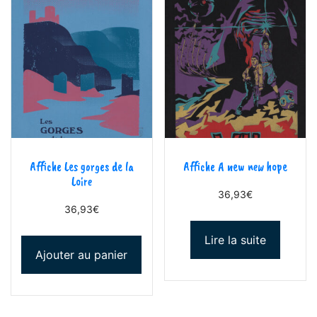
Affiche Les gorges de la
Affiche A new new hope
Loire
36,93
€
36,93
€
Lire la suite
Ajouter au panier