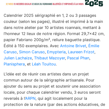
Calendrier 2025 sérigraphié en 1, 2 ou 3 passages
couleur (selon les pages), illustré et imprimé à la main
dans notre atelier par 10 artistes roannais, mettant à
l’honneur 12 lieux de notre région. Format 29,7×42 cm,
papier Fabriano 200g/m², reliure baguette plastique.
Édité à 150 exemplaires. Avec
Antoine Brivet
,
Émilie
Caruso
,
Simon Caruso
,
Emypteria
,
Laureen Frizot
,
Julien Lachaize
,
Thibaut Mazoyer
,
Pascal Phan
,
Planisphera
, et
Léah Touitou
.
L’idée est de réunir ces artistes dans un projet
commun autour de la sérigraphie artisanale. Pour
ajouter du sens au projet et soutenir une association
locale, pour chaque calendrier vendu, 3 euros seront
reversés à l’
ARPN
, qui agit localement pour la
protection de la nature (par des actions éducatives, de