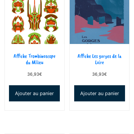
Affiche Trombinoscope
Affiche Les gorges de la
du Milieu
Loire
36,93
€
36,93
€
Ajouter au panier
Ajouter au panier