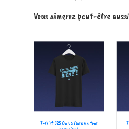
Vous aimerez peut-être auss
T-shirt J2S On va faire un tour
T
pour rien !