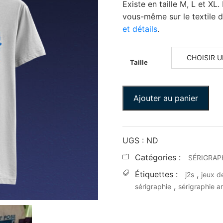
Existe en taille M, L et XL
vous-même sur le textile d
et détails
.
Taille
Ajouter au panier
UGS :
ND
Catégories :
SÉRIGRAP
Étiquettes :
,
j2s
jeux d
,
sérigraphie
sérigraphie ar