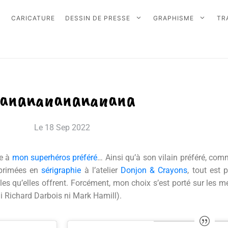
CARICATURE
DESSIN DE PRESSE
GRAPHISME
TR
ananananananana
Le
18 Sep 2022
ge à
mon superhéros préféré
… Ainsi qu’à son vilain préféré, com
mprimées en
sérigraphie
à l’atelier
Donjon & Crayons
, tout est 
s qu’elles offrent. Forcément, mon choix s’est porté sur les mei
 ni Richard Darbois ni Mark Hamill)
.