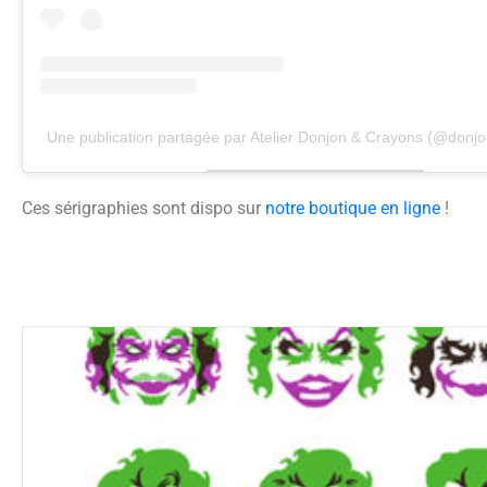
Une publication partagée par Atelier Donjon & Crayons (@donj
Ces sérigraphies sont dispo sur
notre boutique en ligne
!