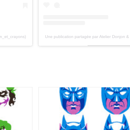
on_et_crayons)
Une publication partagée par Atelier Donjon