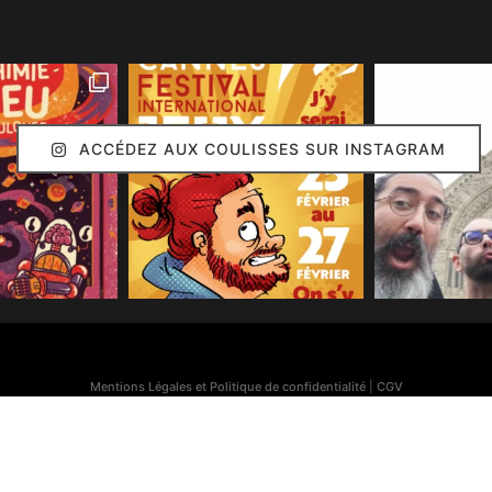
ACCÉDEZ AUX COULISSES SUR INSTAGRAM
Mentions Légales et Politique de confidentialité
|
CGV
Simon Caruso
© 2020. Réalisation :
Arion Communication
Toutes les images présentes sur ce site (sauf mention contraire) sont © Simon Caruso
70% des bonnes idées présentes sur ce site sont © Émilie Caruso.