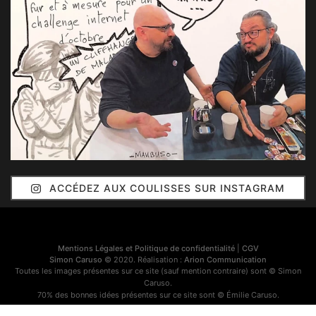
ACCÉDEZ AUX COULISSES SUR INSTAGRAM
Mentions Légales et Politique de confidentialité
|
CGV
Simon Caruso
© 2020. Réalisation :
Arion Communication
Toutes les images présentes sur ce site (sauf mention contraire) sont © Simon
Caruso.
70% des bonnes idées présentes sur ce site sont © Émilie Caruso.