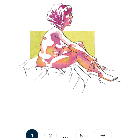
…
1
2
5