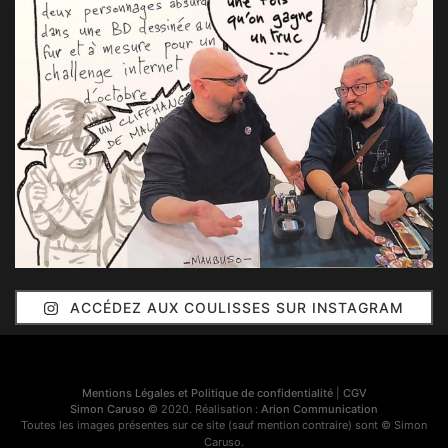
ACCÉDEZ AUX COULISSES SUR INSTAGRAM
Mentions Légales et Politique de confidentialité
|
CGV
Simon Caruso
© 2020. Réalisation :
Arion Communication
Toutes les images présentes sur ce site (sauf mention contraire) sont © Simon
Caruso.