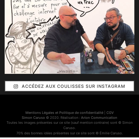
ACCÉDEZ AUX COULISSES SUR INSTAGRAM
Mentions Légales et Politique de confidentialité
|
CGV
Simon Caruso
© 2020. Réalisation :
Arion Communication
Toutes les images présentes sur ce site (sauf mention contraire) sont © Simon
Caruso.
70% des bonnes idées présentes sur ce site sont © Émilie Caruso.