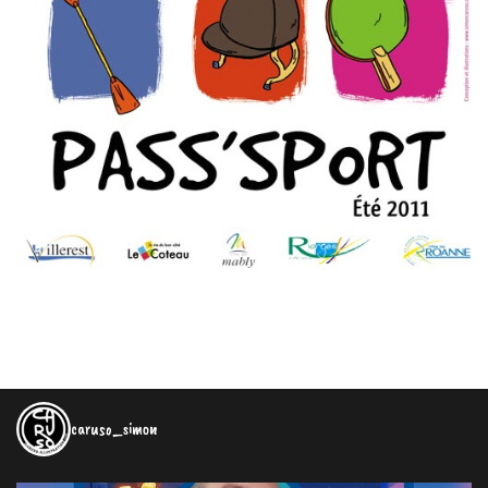
caruso_simon