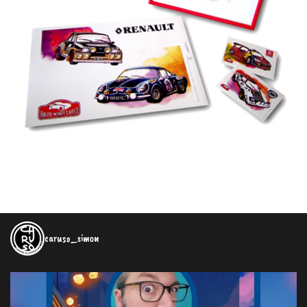
caruso_simon