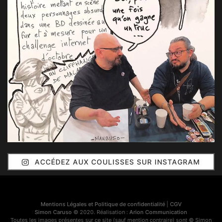
ACCÉDEZ AUX COULISSES SUR INSTAGRAM
Mentions Légales et Politique de confidentialité
|
CGV
Simon Caruso
© 2020. Réalisation :
Arion Communication
Toutes les images présentes sur ce site (sauf mention contraire) sont © Simon