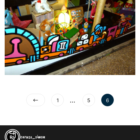
…
1
5
6
caruso_simon